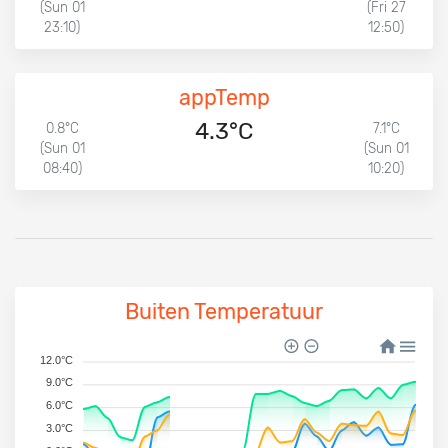
(Sun 01
(Fri 27
23:10)
12:50)
appTemp
4.3°C
0.8°C
7.1°C
(Sun 01
(Sun 01
08:40)
10:20)
Buiten Temperatuur
12.0°C
9.0°C
6.0°C
3.0°C