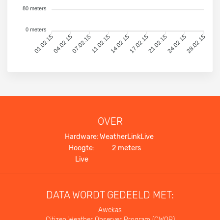
80 meters
0 meters
01.02.15
04.02.15
07.02.15
11.02.15
14.02.15
17.02.15
21.02.15
24.02.15
28.02.15
OVER
Hardware:
WeatherLinkLive
Hoogte:
2 meters
Live
DATA WORDT GEDEELD MET:
Awekas
Citizen Weather Observer Program (CWOP)