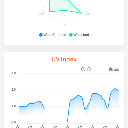
ZW
ZO
Z
Wind Snelheid
Windstoot
UV Index
3.0
2.0
1.0
0.0