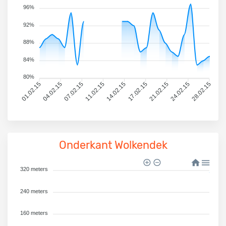
96%
92%
88%
84%
80%
01.02.15
04.02.15
07.02.15
11.02.15
14.02.15
17.02.15
21.02.15
24.02.15
28.02.15
Onderkant Wolkendek
320 meters
240 meters
160 meters