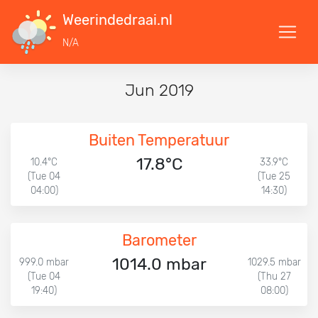
Weerindedraai.nl
N/A
Jun 2019
Buiten Temperatuur
17.8°C
10.4°C
33.9°C
(Tue 04
(Tue 25
04:00)
14:30)
Barometer
1014.0 mbar
999.0 mbar
1029.5 mbar
(Tue 04
(Thu 27
19:40)
08:00)