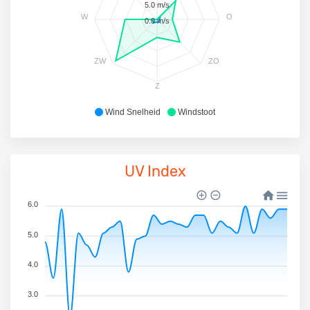
5.0 m/s
W
O
0.0 m/s
ZW
ZO
Z
Wind Snelheid
Windstoot
UV Index
6.0
5.0
4.0
3.0