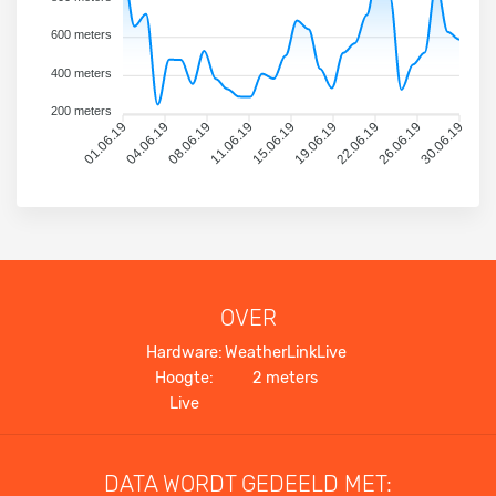
600 meters
400 meters
200 meters
01.06.19
04.06.19
08.06.19
11.06.19
15.06.19
19.06.19
22.06.19
26.06.19
30.06.19
OVER
Hardware:
WeatherLinkLive
Hoogte:
2 meters
Live
DATA WORDT GEDEELD MET: