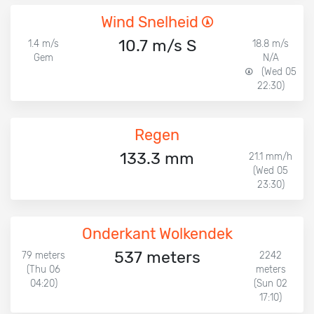
Wind Snelheid
10.7 m/s S
1.4 m/s
18.8 m/s
Gem
N/A
(Wed 05
22:30)
Regen
133.3 mm
21.1 mm/h
(Wed 05
23:30)
Onderkant Wolkendek
537 meters
79 meters
2242
(Thu 06
meters
04:20)
(Sun 02
17:10)