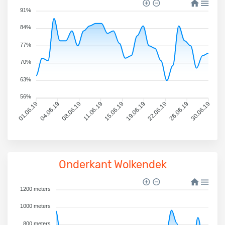
91%
84%
77%
70%
63%
56%
01.06.19
04.06.19
08.06.19
11.06.19
15.06.19
19.06.19
22.06.19
26.06.19
30.06.19
Onderkant Wolkendek
1200 meters
1000 meters
800 meters