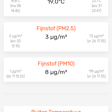
19,0°C
16,8°C
22,1°C
(ma 08
(wo 31
14:45)
23:47)
Fijnstof (PM2.5)
3 µg/m³
0 µg/m³
73 µg/m³
(wo 03
(vr 26 17:35)
12:10)
Fijnstof (PM10)
8 µg/m³
1 µg/m³
119 µg/m³
(do 11 15:25)
(vr 26 17:35)