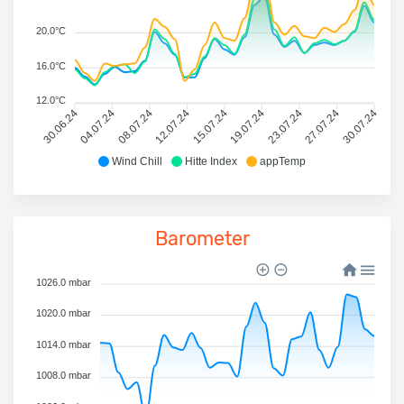
20.0°C
16.0°C
12.0°C
30.06.24
04.07.24
08.07.24
12.07.24
15.07.24
19.07.24
23.07.24
27.07.24
30.07.24
Wind Chill
Hitte Index
appTemp
Barometer
1026.0 mbar
1020.0 mbar
1014.0 mbar
1008.0 mbar