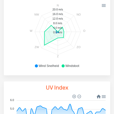
N
20.0 m/s
16.0 m/s
NW
NO
12.0 m/s
8.0 m/s
4.0 m/s
W
O
0.0 m/s
ZW
ZO
Z
Wind Snelheid
Windstoot
UV Index
6.0
5.0