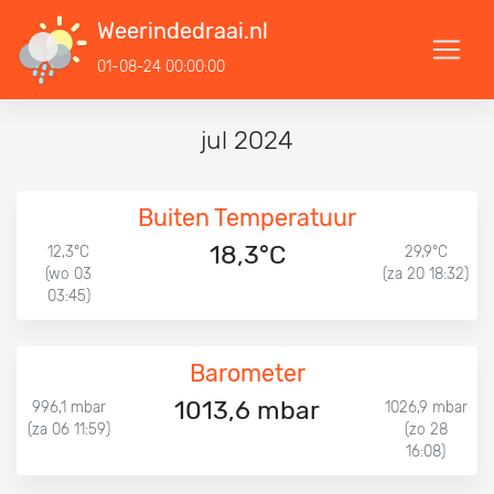
Weerindedraai.nl
01-08-24 00:00:00
jul 2024
Buiten Temperatuur
18,3°C
12,3°C
29,9°C
(wo 03
(za 20 18:32)
03:45)
Barometer
1013,6 mbar
996,1 mbar
1026,9 mbar
(za 06 11:59)
(zo 28
16:08)