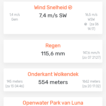
Wind Snelheid
7,4 m/s SW
1,4 m/s
16,5 m/s
Gem
WSW
(za 06
14:17)
Regen
115,6 mm
147,6 mm/h
(zo 07 21:27)
Onderkant Wolkendek
554 meters
145 meters
1662 meters
(za 13 04:46)
(za 20 17:02)
Openwater Park van Luna