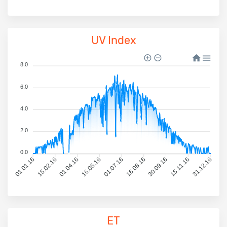
UV Index
8.0
6.0
4.0
2.0
0.0
01.01.16
15.02.16
01.04.16
16.05.16
01.07.16
16.08.16
30.09.16
15.11.16
31.12.16
ET