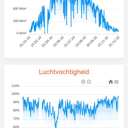
600 W/m²
300 W/m²
0 W/m²
01.01.16
15.02.16
01.04.16
16.05.16
01.07.16
16.08.16
30.09.16
15.11.16
31.12.16
Luchtvochtigheid
110%
100%
90%
80%
70%
60%