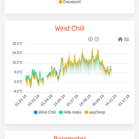
Dauwpunt
Wind Chill
32.0°C
24.0°C
16.0°C
8.0°C
0.0°C
-8.0°C
01.01.16
15.02.16
01.04.16
16.05.16
01.07.16
16.08.16
30.09.16
15.11.16
31.12.16
Wind Chill
Hitte Index
appTemp
Barometer