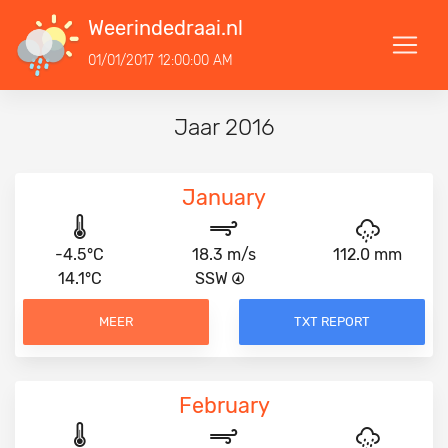
Weerindedraai.nl
01/01/2017 12:00:00 AM
Jaar 2016
January
-4.5°C
18.3 m/s
112.0 mm
14.1°C
SSW
MEER
TXT REPORT
February