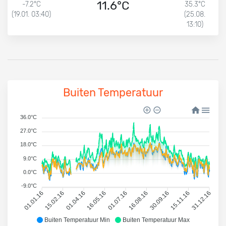
11.6°C
-7.2°C
35.3°C
(19.01. 03:40)
(25.08.
13:10)
Buiten Temperatuur
36.0°C
27.0°C
18.0°C
9.0°C
0.0°C
-9.0°C
01.01.16
15.02.16
01.04.16
16.05.16
01.07.16
16.08.16
30.09.16
15.11.16
31.12.16
Buiten Temperatuur Min
Buiten Temperatuur Max