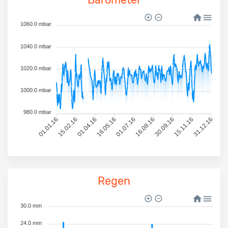
1060.0 mbar
1040.0 mbar
1020.0 mbar
1000.0 mbar
980.0 mbar
01.01.16
15.02.16
01.04.16
16.05.16
01.07.16
16.08.16
30.09.16
15.11.16
31.12.16
Regen
30.0 mm
24.0 mm