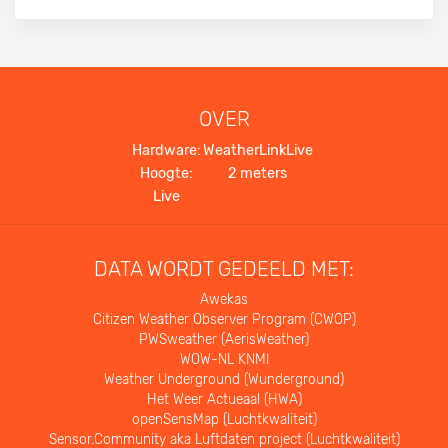
OVER
Hardware:
WeatherLinkLive
Hoogte:
2 meters
Live
DATA WORDT GEDEELD MET:
Awekas
Citizen Weather Observer Program (CWOP)
PWSweather (AerisWeather)
WOW-NL KNMI
Weather Underground (Wunderground)
Het Weer Actueaal (HWA)
openSensMap (Luchtkwaliteit)
Sensor.Community aka Luftdaten project (Luchtkwaliteit)