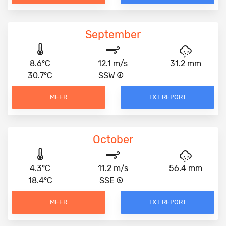
September
8.6°C
12.1 m/s
31.2 mm
30.7°C
SSW
MEER
TXT REPORT
October
4.3°C
11.2 m/s
56.4 mm
18.4°C
SSE
MEER
TXT REPORT